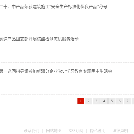
二十四中产品荣获建筑施工“安全生产标准化优良产品”称号
高速产品团支部开展核酸检测志愿服务活动
第一巡回指导组参加新疆分企业党史学习教育专题民主生活会
1
2
3
4
5
6
7
联系我们
|
网站地图
|
RSS订阅
|
隐私说明
|
法律声明