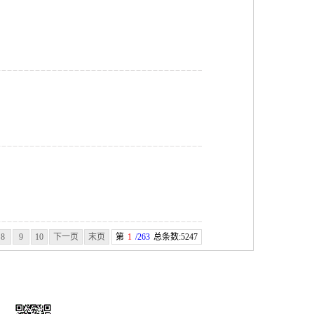
8
9
10
下一页
末页
第
1
/263
总条数:5247