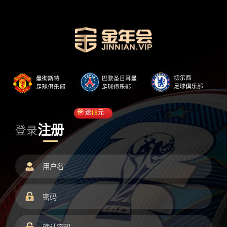
送
18
元
注册
登录