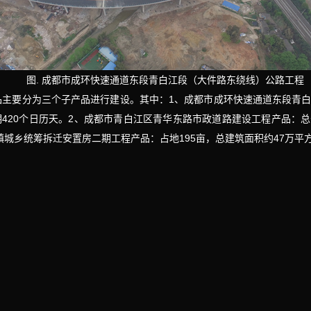
图. 成都市成环快速通道东段青白江段（大件路东绕线）公路工程
品主要分为三个子产品进行建设。其中：1、成都市成环快速通道东段青
420个日历天。2、成都市青白江区青华东路市政道路建设工程产品：总长
城乡统筹拆迁安置房二期工程产品：占地195亩，总建筑面积约47万平