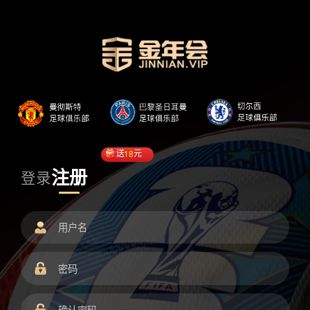
送
18
元
注册
登录