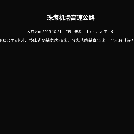
珠海机场高速公路
发布时间:
2015-10-21
作者:
来源:
【字号：
大
中
小
】
速度100公里/小时，整体式路基宽度26米，分离式路基宽13米。全标段共