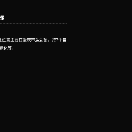
标
工程所处位置主要在肇庆市莲湖镇，跨7个自
、绿化等。