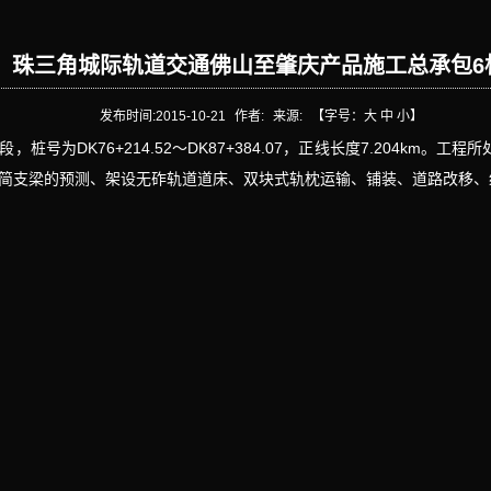
珠三角城际轨道交通佛山至肇庆产品施工总承包6
发布时间:
2015-10-21
作者:
来源:
【字号：
大
中
小
】
号为DK76+214.52～DK87+384.07，正线长度7.204km。
0M简支梁的预测、架设无砟轨道道床、双块式轨枕运输、铺装、道路改移