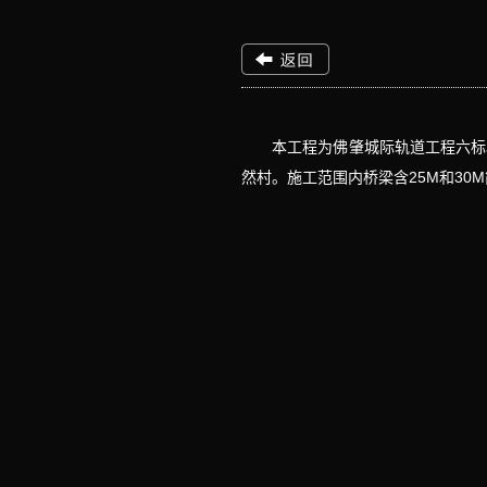
本工程为佛肇城际轨道工程六标段，桩
然村。施工范围内桥梁含25M和3