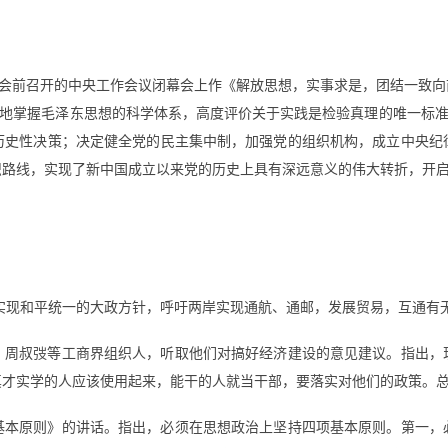
平在全会前召开的中央工作会议闭幕会上作《解放思想，实事求是，团结一致
确地掌握毛泽东思想的科学体系，高度评价关于实践是检验真理的唯一标准
历史性决策；决定健全党的民主集中制，加强党的组织机构，成立中央纪
织路线，实现了新中国成立以来党的历史上具有深远意义的伟大转折，开
实现和平统一的大政方针，呼吁两岸实现通航、通邮，发展贸易，互通有无
虞、周叔弢等工商界组织人，听取他们对搞好经济建设的意见建议。指出
真才实学的人应该使用起来，能干的人就当干部，要落实对他们的政策。
项基本原则》的讲话。指出，必须在思想政治上坚持四项基本原则。第一