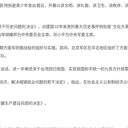
国人民特别是青少年发出倡议，开展以讲文明、讲礼貌、讲卫生、讲秩序、
的若干历史问题的决议》，对建国32年来党的重大历史事件特别是“文化大
选举胡耀邦为中央委员会主席，邓小平为中央军委主席。
战争初期方面军防御战役的组织与实施。其间，北京军区在华北地区组织了方
军队。
发表谈话，进一步阐述关于台湾回归祖国、实现祖国和平统一的九条方针政
搞活经济，解决城镇就业问题的若干决定》。指出，在社会主义公有制经济
新疆生产建设兵团的决定》。