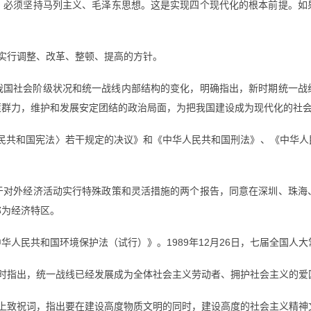
，必须坚持马列主义、毛泽东思想。这是实现四个现代化的根本前提。如
济实行调整、改革、整顿、提高的方针。
析我国社会阶级状况和统一战线内部结构的变化，明确指出，新时期统一
策群力，维护和发展安定团结的政治局面，为把我国建设成为现代化的社
人民共和国宪法〉若干规定的决议》和《中华人民共和国刑法》、《中华
于对外经济活动实行特殊政策和灵活措施的两个报告，同意在深圳、珠海、
称为经济特区。
中华人民共和国环境保护法（试行）》。1989年12月26日，七届全国
讲话时指出，统一战线已经发展成为全体社会主义劳动者、拥护社会主义的
大会上致祝词，指出要在建设高度物质文明的同时，建设高度的社会主义精神