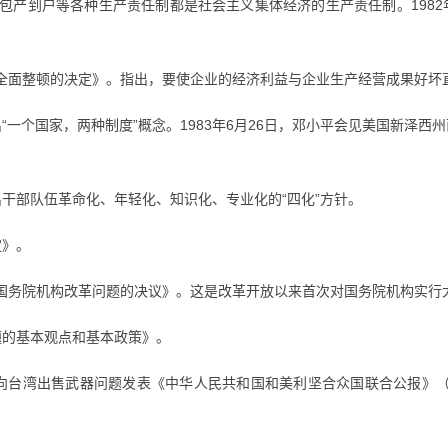
包产到户等各种生产责任制都是社会主义集体经济的生产责任制。1982
行全面整顿的决定》。指出，要使企业的经济利益与企业生产经营成果好坏
出“一个国家，两种制度”概念。1983年6月26日，邓小平会见美国新泽
出干部队伍革命化、年轻化、知识化、专业化的“四化”方针。
定》。
于国务院机构改革问题的决议》。这是改革开放以来首次对国务院机构实行
题的基本观点和基本政策》。
国向台湾出售武器问题发表《中华人民共和国和美利坚合众国联合公报》（
。