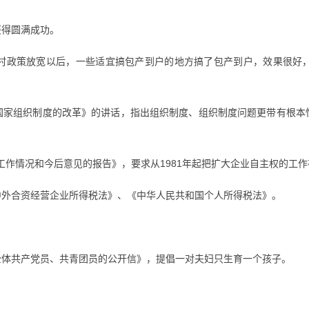
获得圆满成功。
，农村政策放宽以后，一些适宜搞包产到户的地方搞了包产到户，效果很好
和国家组织制度的改革》的讲话，指出组织制度、组织制度问题更带有根
工作情况和今后意见的报告》，要求从1981年起把扩大企业自主权的工
国中外合资经营企业所得税法》、《中华人民共和国个人所得税法》。
致全体共产党员、共青团员的公开信》，提倡一对夫妇只生育一个孩子。