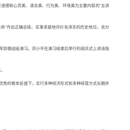
讲道德和心灵美、语言美、行为美、环境美为主要内容的“五讲
革命”作出正确总结，实事求是地评价毛泽东的历史地位，充分
面军防御战役演习。邓小平在演习结束后举行的阅兵式上讲话指
策。
占优势的根本前提下，实行多种经济形式和多种经营方式长期并