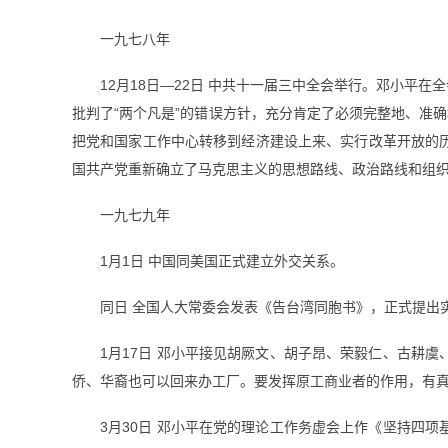
一九七八年
12月18日—22日 中共十一届三中全会举行。邓小
批判了“两个凡是”的错误方针，充分肯定了必须完整地、准
把党和国家工作中心转移到经济建设上来、实行改革开放的
国共产党重新确立了马克思主义的思想路线、政治路线和组
一九七九年
1月1日 中国同美国正式建立外交关系。
同日 全国人大常委会发表《告台湾同胞书》，正式提出
1月17日 邓小平接见胡厥文、胡子昂、荣毅仁、古耕
侨、华裔也可以回来办工厂。要发挥原工商业者的作用，有
3月30日 邓小平在党的理论工作务虚会上作《坚持四