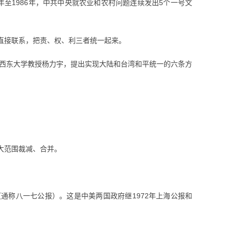
年至1986年，中共中央就农业和农村问题连续发出5个一号文
直接联系，把责、权、利三者统一起来。
西州西东大学教授杨力宇，提出实现大陆和台湾和平统一的六条方
大范围裁减、合并。
通称八一七公报）。这是中美两国政府继1972年上海公报和