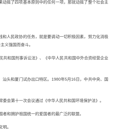
果动摇了四项基本原则中的任何一项，那就动摇了整个社会主
战线和人民政协的任务，就是要调动一切积极因素，努力化消极
会主义强国而奋斗。
人民共和国刑事诉讼法》、《中华人民共和国中外合资经营企业
汕头和厦门试办出口特区。1980年5月16日，中共中央、国
人大常委会第十一次会议通过《中华人民共和国环境保护法》。
爱国者和拥护祖国统一的爱国者的最广泛的联盟。
文明。