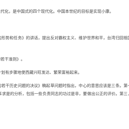
个现代化，是中国式的四个现代化。中国本世纪的目标是实现小康。
前的形势和任务》的讲话，提出反对霸权主义、维护世界和平，台湾归回
的若干准则》。
有计划有步骤地使西藏兴旺发达、繁荣富裕起来。
党的若干历史问题的决议》稿起草问题时指出，中心的意思应该是三条。
实事求是的分析，包括一些负责同志的功过是非，要做出公正的评价。第三