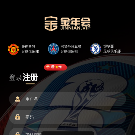
送
18
元
注册
登录