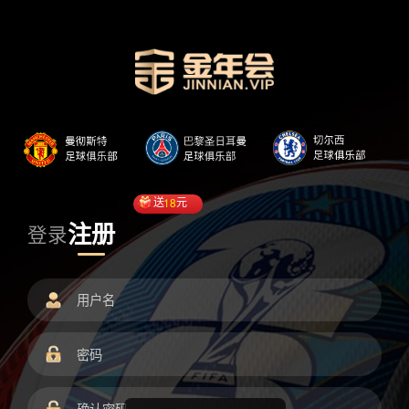
送
18
元
注册
登录