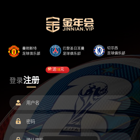
送
18
元
注册
登录