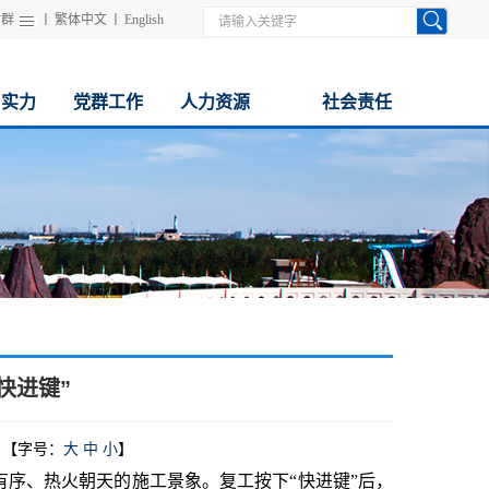
站群
丨
繁体中文
丨
English
与实力
党群工作
人力资源
社会责任
快进键”
【字号：
大
中
小
】
序、热火朝天的施工景象。复工按下“快进键”后，