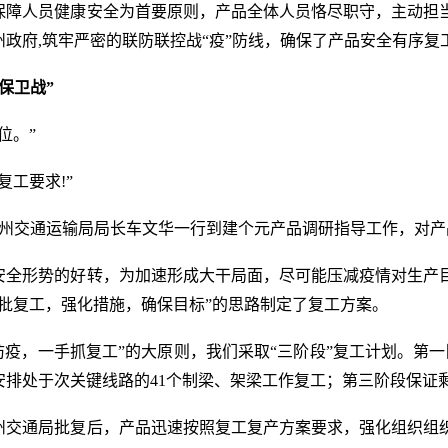
障人员健康安全为首要原则，产品全体人员恪尽职守，主动担
州政府,筑牢严密的联防联控战“疫”防线，确保了产品安全有序复
保卫战”
位。”
工要求!”
河州交通运输局局长车文华一行到建个元产品调研指导工作，对
全形势的好转，为加速形成大干局面，尽可能压减疫情对生产
分批复工，强化措施，确保目标”的思路制定了复工方案。
防疫，一手抓复工”的大原则，我们采取“三阶段”复工计划。第
安排处于次关键线路的41个制梁、架梁工作复工；第三阶段保证
交通局批复后，产品迅速按照复工复产方案要求，强化组织组