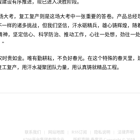
程建设有序推进，现已进入决胜阶段。
大考，复工复产则是这场大考中一张重要的答卷。产品总经理说
不一样的诸多挑战，但我们坚信，汗水砺精兵，雄心铸辉煌，随
精神，坚定信心、科学防治、推动工作，心往一处想，劲往一
。”
时贵如金。唯有勤耕耘，不负好春光。在这个特殊的春天里，建
复工复产，用汗水凝聚团队力量，用认真铸就精品工程。
联系我们
|
网站地图
|
RSS订阅
|
隐私说明
|
法律声明
6766平台集团有限企业
版权声明:备案号 Copyright © 2019