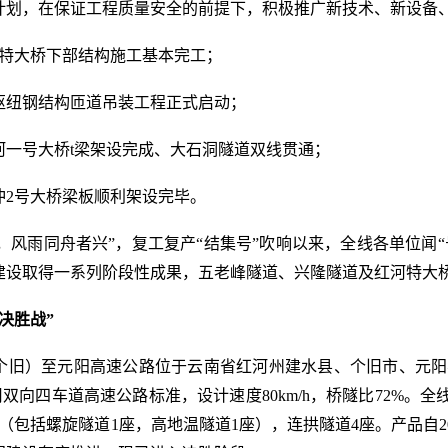
计划，在保证工程质量安全的前提下，积极推广新技术、新设备
河特大桥下部结构施工基本完工；
枢纽钢结构匝道吊装工程正式启动；
河一号大桥t梁架设完成、大石洞隧道双线贯通；
冲2号大桥梁板顺利架设完毕。
，风雨同舟者兴”，复工复产“结集号”吹响以来，全线各单位闻
建设取得一系列阶段性成果，五老峰隧道、兴隆隧道及红河特大
决胜战”
旧）至元阳高速公路位于云南省红河州建水县、个旧市、元阳县、
。采用双向四车道高速公路标准，设计速度80km/h，桥隧比72%。
（包括螺旋隧道1座，高地温隧道1座），连拱隧道4座。产品自2