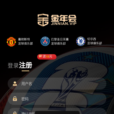
送
18
元
注册
登录