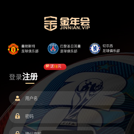
送
18
元
注册
登录