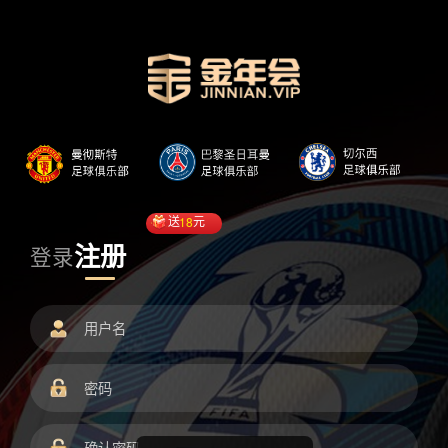
送
18
元
注册
登录