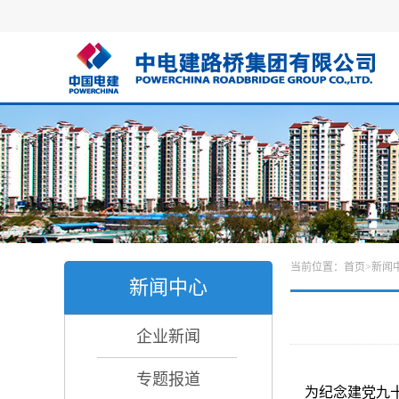
当前位置：
首页
>
新闻
新闻中心
企业新闻
专题报道
为纪念建党九十