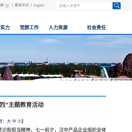
站群
丨
繁体中文
丨
English
与实力
党群工作
人力资源
社会责任
烈”主题教育活动
号：
大
中
小
】
意识和担当精神，七一前夕，汉中产品企业组织全体