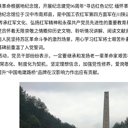
革命根据地纪念馆，开展纪念建党96周年“寻访红色记忆 缅怀
纪念馆位于汉中市南郑县，是中国工农红军第四方面军在川陕
是传承红军文化、弘扬红军精神和永葆共产党员先进性的重要教育
员怀着无限崇敬之情瞻仰历史文物、聆听情况讲解、阅读文献
南人民坚持苏区革命斗争的激烈场景，用心学习红军将士艰苦朴
墓碑前重温了入党誓词。
动，党员干部纷纷表示，一定要继承和发扬老一辈革命家艰苦
育常态化、制度化为契机，坚定理想信念，加强党性修养，爱岗
提升“中国电建路桥”品牌在汉影响力作出应有贡献。