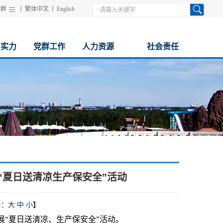
站群
丨
繁体中文
丨
English
与实力
党群工作
人力资源
社会责任
“夏日送清凉生产保安全”活动
号：
大
中
小
】
展“夏日送清凉、生产保安全”活动。