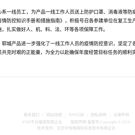
系一线员工，为产品一线工作人员送上防护口罩、消毒液等防
疫情防控知识手册和措施指南》，积极号召各参建单位在复工生
施，扎实做好人、机、料、法、环等各项保障工作。
郓城产品进一步强化了一线工作人员的疫情防控意识，坚定了
员共克时艰的正能量，为全力以赴确保年度经营目标任务的顺利
联系我们
|
网站地图
|
RSS订阅
|
隐私说明
|
法律声明
6766平台集团有限企业
版权声明:备案号 Copyright © 2019
技术支持：北京中恒电国际信息技术有限企业