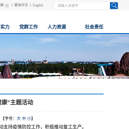
站群
丨
繁体中文
丨
English
与实力
党群工作
人力资源
社会责任
健康”主题活动
【字号：
大
中
小
】
行动支持疫情防控工作，积极推动复工生产。