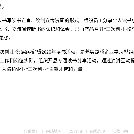
动。
书写读书宣言、绘制宣传漫画的形式，组织员工分享个人读书感
书，交流阅读新书的认识和体会；常山产品召开“二次创业·悦读
思想。
创业 悦读路桥”暨2020年读书活动，是落实路桥企业学习型
工工作和岗位实际，组织开展专题读书分享活动，通过演讲互动
，为路桥企业“二次创业”贡献才智和力量。
联系我们
|
网站地图
|
RSS订阅
|
隐私说明
|
法律声明