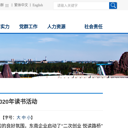
站群
丨
繁体中文
丨
English
与实力
党群工作
人力资源
社会责任
020年读书活动
【字号：
大
中
小
】
的良好氛围，东南企业启动了“二次创业 悦读路桥”