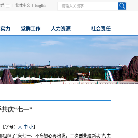
站群
丨
繁体中文
丨
English
与实力
党群工作
人力资源
社会责任
共庆“七一”
【字号：
大
中
小
】
部组织了“庆七一、不忘初心再出发，二次创业建新功”的主