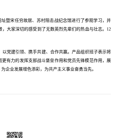
旧址暨宋任穷故居、苏村阻击战纪念馆进行了参观学习，并
，大家深切的感受到了无数英烈先辈们的热血与壮志。12
，以党建引领、携手共建、合作共赢。产品组织班子表示将
而更有力的发挥支部战斗堡垒作用和党员先锋模范作用，展
，为企业发展增色添彩，为共产主义事业奋勇当先。