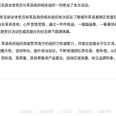
党支部全体党员与莘县政府相关组织一同参加了本次活动。
产品党支部全体党员和莘县政府相关组织依次前往了聊城市莘县冀南区党委
身处革命圣地，心怀党恩党情，通过一件件物品、一幅幅画像、一幕幕场景
主题党日活动在威武雄壮的纪念碑下圆满落幕。
，莘县政府组织高度赞赏我方的组织力和凝聚力，并提议加强全方位交流
，把握大势，坚持导向，提升政治站位，不断增强团队责任感、使命感，从
，高标准、高质量、高效率推进产品建设，加快区域发展，树立品牌形象
联系我们
|
网站地图
|
RSS订阅
|
隐私说明
|
法律声明