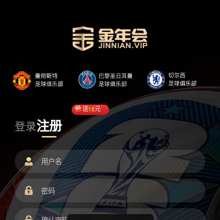
送
18
元
注册
登录