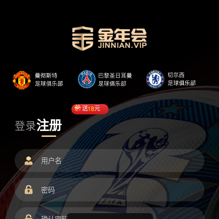
送
18
元
注册
登录