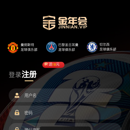
送
18
元
注册
登录