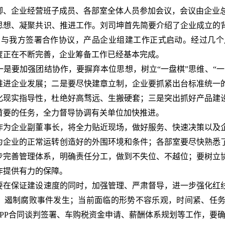
卿、企业经营班子成员、各部室全体人员参加会议，会议由企业
想、凝聚共识、推进工作。刘司坤首先简要介绍了企业成立的
0日与我方签署合作协议，产品企业组建工作正式启动。经过几
度正在不断完善，企业筹备工作已经基本完成。
是要加强团结协作，要摒弃本位思想，树立“一盘棋”思维、“一
推进企业发展；二是要尽快建章立制，企业要抓紧出台标准统一
化现实指导性，杜绝好高骛远、生搬硬套；三是突出抓好产品建
首要的任务，全力督导协调有关单位加快推进。
为企业副董事长，将全力贴近现场，做好服务、快速决策以及
为企业的正常运转创造好的外围环境和条件；各部室要尽快熟悉
步完善管理体系，明确责任分工，做到不失位、不越位；要树立
作提供有力的保障。
在保证建设速度的同时，加强管理、严肃督导，进一步强化红
、遏制腐败事件发生；当前面临的形势不容乐观，时间紧、任
PPP合同谈判签署、车购税资金申请、薪酬体系规划等工作，要