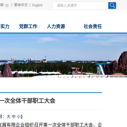
站群
丨
繁体中文
丨
English
与实力
党群工作
人力资源
社会责任
一次全体干部职工大会
号：
大
中
小
】
发展有限企业组织召开第一次全体干部职工大会，企