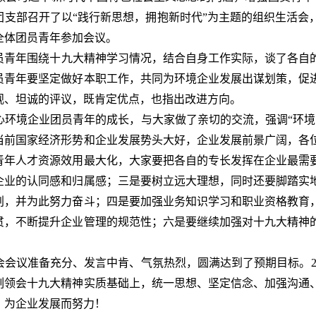
团支部召开了以“践行新思想，拥抱新时代”为主题的组织生活会
全体团员青年参加会议。
青年围绕十九大精神学习情况，结合自身工作实际，谈了各自
员青年要坚定做好本职工作，共同为环境企业发展出谋划策，促
观、坦诚的评议，既肯定优点，也指出改进方向。
环境企业团员青年的成长，与大家做了亲切的交流，强调“环境
当前国家经济形势和企业发展势头大好，企业发展前景广阔，各
青年人才资源效用最大化，大家要把各自的专长发挥在企业最需
企业的认同感和归属感；三是要树立远大理想，同时还要脚踏实
划，并为此努力奋斗；四是要加强业务知识学习和职业资格教育
贯，不断提升企业管理的规范性；六是要继续加强对十九大精神
会议准备充分、发言中肯、气氛热烈，圆满达到了预期目标。20
刻领会十九大精神实质基础上，统一思想、坚定信念、加强沟通
，为企业发展而努力！