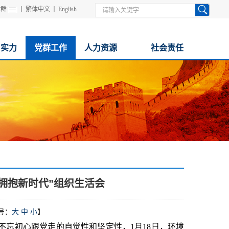
站群
丨
繁体中文
丨
English
与实力
党群工作
人力资源
社会责任
拥抱新时代”组织生活会
号：
大
中
小
】
忘初心跟党走的自觉性和坚定性，1月18日，环境