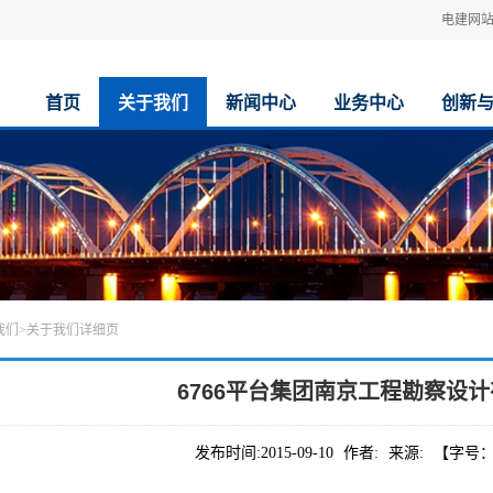
电建网
首页
关于我们
新闻中心
业务中心
创新
我们
>
关于我们详细页
6766平台集团南京工程勘察设
发布时间:
2015-09-10
作者:
来源:
【字号