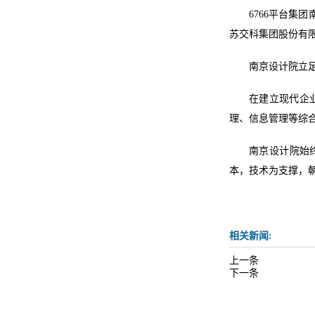
6766平台集
苏交科集团股份有
南京设计院立
在建立现代企
理、信息管理等综
南京设计院始
本，技术为支撑，
相关新闻:
上一条
下一条