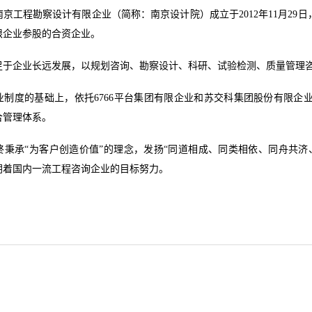
团南京工程勘察设计有限企业（简称：南京设计院）成立于2012年11月29日
限企业参股的合资企业。
足于企业长远发展，以规划咨询、勘察设计、科研、试验检测、质量管理
业制度的基础上，依托6766平台集团有限企业和苏交科集团股份有限企
合管理体系。
终秉承“为客户创造价值”的理念，发扬“同道相成、同类相依、同舟共济
朝着国内一流工程咨询企业的目标努力。