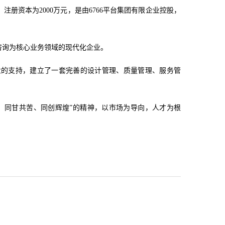
，注册资本为2000万元，是由6766平台集团有限企业控股，
咨询为核心业务领域的现代化企业。
业的支持，建立了一套完善的设计管理、质量管理、服务管
、同甘共苦、同创辉煌”的精神，以市场为导向，人才为根