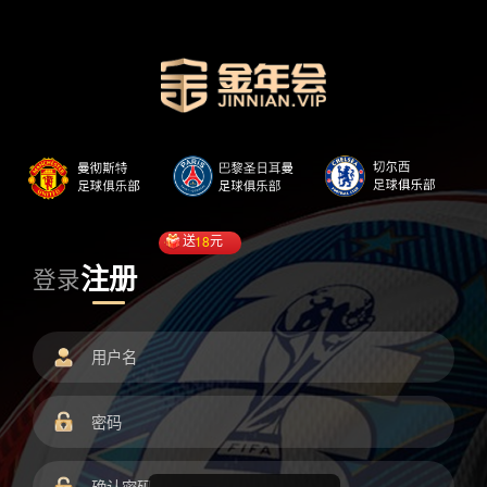
送
18
元
注册
登录