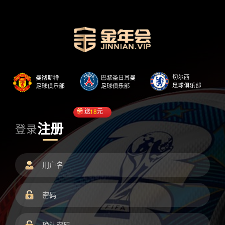
送
18
元
注册
登录