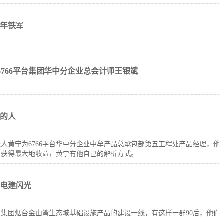
年铁军
记6766平台集团华中分企业总会计师王银斌
的人
轻人黄宁为6766平台华中分企业中牟产品总承包部第五工程处产品经理
业获得最大地收益，黄宁有他自己的解析方式。
国电建闪光
平台集团烟台金山湾生态城基础设施产品的建设一线，有这样一群90后，